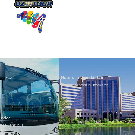
О КОМПАНИИ
НАШ ТРАНСПОРТ
ТУРИЗ
Hotels in Uzbekistan
We have all hotels in Uzbekistan
Culture of
By nature Uzb
is why migrat
any influence