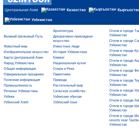
Центральная Азия
Казахстан
Кыргызста
Узбекистан
Архитектура
Отели в городе Та
Узбекистан
Великий Шелковый Путь
Декоративно-прикладное
искусство
Отели в городе Са
Узбекистан
Животный мир
Известные люди
Отели в городе Бу
Изобразительное искусство
История Узбекистана
Узбекистан
Карта Центральной Азии
Климат
Отели в городе Ан
Народ Узбекистана
Национальная кухня
Узбекистан
Общая информация
Озера и Реки
Отели в городе Фе
Официальные праздники
Памятники
Узбекистан
Полезная информация
Природа
Отели в городе Те
Узбекистан
Промышленность
Растительный мир
Отели в городе Ур
Регионы Узбекистана
Сельское хозяйство
Узбекистан
Узбеки
Узбекские обычаи
Отели в городе Хи
Узбекский Хлеб
Узбекский язык
Отели в городе Ша
Узбекистан
Отели в городе Mo
resorts near Tashke
Узбекистан