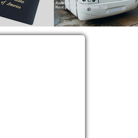
Audio system
: Yes
Rent per hour with driver
: 20$