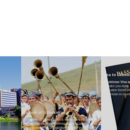
НАШ ТРАНСПОРТ
ТУРИЗМ В УЗБЕКИСТАНЕ
ОТЗЫВЫ
ТУРЫ
Г
Visa to Uzbekistan
Uzbekistan Visa application form:
To make you more convenient, we have prepar
application forms of the Embassies of the Repub
Uzbekistan in countries
 of Uzbekistan
Uzbeks prefer a sedentary life and that
gration and immigration scarcely have
nce on population growth patterns. In