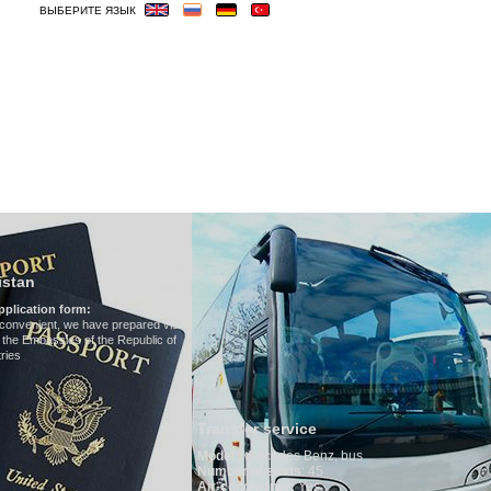
ВЫБЕРИТЕ ЯЗЫК
ОСТИНИЦЫ
ВИЗА
ВЕСЬМА ВАЖНЫЕ
Hotels in Uzbekis
We have all hotels in Uzb
ed visa
lic of
Transfer service
Model
:
Mercedes Benz, bus
Number of seats
: 45
Air-conditioner:
Yes