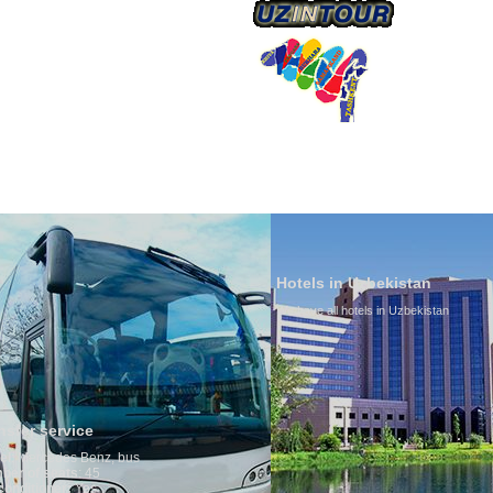
О КОМПАНИИ
Hotels in Uzbekistan
We have all hotels in Uzbekistan
Culture
By nature 
is why mi
any influe