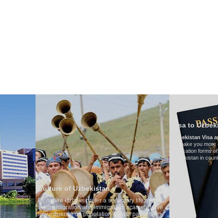
НАШ ТРАНСПОРТ
ТУРИЗМ В УЗБЕКИСТАНЕ
ОТЗЫВЫ
ТУРЫ
Г
Visa to Uzbekistan
Uzbekistan Visa application form:
To make you more convenient, we have prepa
application forms of the Embassies of the Repu
Uzbekistan in countries
 of Uzbekistan
 Uzbeks prefer a sedentary life and that
gration and immigration scarcely have
ence on population growth patterns. In