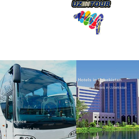
О КОМПАНИИ
Hotels in Uzbekistan
We have all hotels in Uzbekistan
Culture
By nature
is why mi
any influ