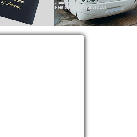
Audio system
: Yes
Rent per hour with driver
: 20$