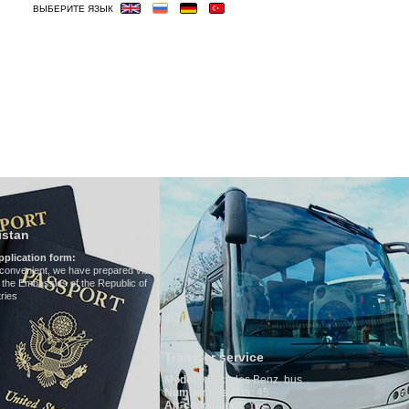
ВЫБЕРИТЕ ЯЗЫК
ОСТИНИЦЫ
ВИЗА
ВЕСЬМА ВАЖНЫЕ
Hotels in Uzbekis
We have all hotels in Uz
red visa
blic of
Transfer service
Model
:
Mercedes Benz, bus
Number of seats
: 45
Air-conditioner:
Yes