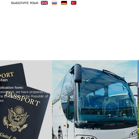
ВЫБЕРИТЕ ЯЗЫК
ОСТИНИЦЫ
ВИЗА
ВЕСЬМА ВАЖНЫЕ
Hotels in Uzbekistan
We have all hotels in Uzbekis
visa
 of
Transfer service
Model
:
Mercedes Benz, bus
Number of seats
: 45
Air-conditioner:
Yes