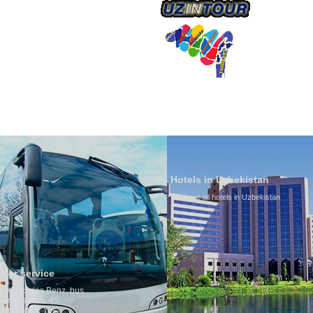
О КОМПАНИИ
Hotels in Uzbekistan
We have all hotels in Uzbekistan
Culture of
By nature Uzb
is why migra
any influence