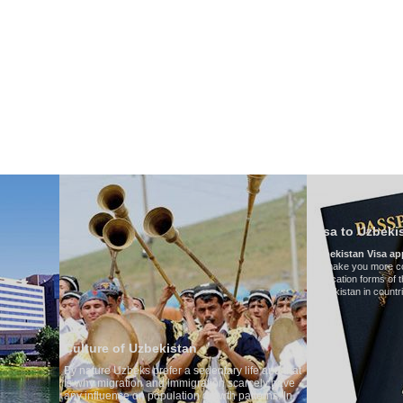
НАШ ТРАНСПОРТ
ТУРИЗМ В УЗБЕКИСТАНЕ
ОТЗЫВЫ
ТУРЫ
Г
Visa to Uzbekistan
Uzbekistan Visa application form:
To make you more convenient, we have prepared 
application forms of the Embassies of the Republic
Uzbekistan in countries
 Uzbekistan
eks prefer a sedentary life and that
tion and immigration scarcely have
 on population growth patterns. In