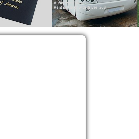
Audio system
: Yes
Rent per hour with driver
: 20$