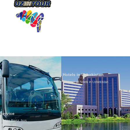
О КОМПАНИИ
НАШ ТРАНСПОРТ
ТУРИЗ
Hotels in Uzbekistan
We have all hotels in Uzbekistan
Culture o
By nature Uz
is why migr
any influenc