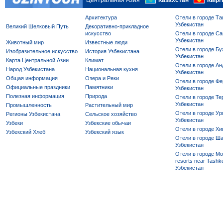
Центральная Азия
Казахстан
Кырг
Архитектура
Отели в городе Та
Узбекистан
Великий Шелковый Путь
Декоративно-прикладное
искусство
Отели в городе Са
Узбекистан
Животный мир
Известные люди
Отели в городе Бу
Изобразительное искусство
История Узбекистана
Узбекистан
Карта Центральной Азии
Климат
Отели в городе Ан
Народ Узбекистана
Национальная кухня
Узбекистан
Общая информация
Озера и Реки
Отели в городе Фе
Официальные праздники
Памятники
Узбекистан
Полезная информация
Природа
Отели в городе Те
Узбекистан
Промышленность
Растительный мир
Отели в городе Ур
Регионы Узбекистана
Сельское хозяйство
Узбекистан
Узбеки
Узбекские обычаи
Отели в городе Хи
Узбекский Хлеб
Узбекский язык
Отели в городе Ша
Узбекистан
Отели в городе Mo
resorts near Tashke
Узбекистан